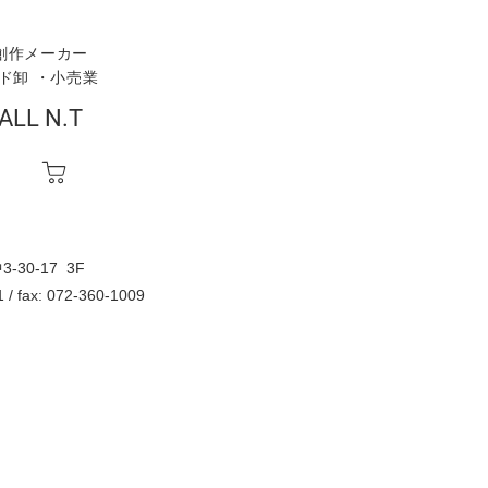
創作メーカー
ランド卸 ・小売業
ALL N.T
30-17 3F
1 / fax: 072-360-1009